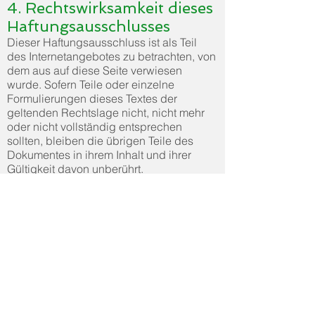
4. Rechtswirksamkeit dieses
Haftungsausschlusses
Dieser Haftungsausschluss ist als Teil
des Internetangebotes zu betrachten, von
dem aus auf diese Seite verwiesen
wurde. Sofern Teile oder einzelne
Formulierungen dieses Textes der
geltenden Rechtslage nicht, nicht mehr
oder nicht vollständig entsprechen
sollten, bleiben die übrigen Teile des
Dokumentes in ihrem Inhalt und ihrer
Gültigkeit davon unberührt.
Die im Rahmen der Geschäftstätigkeit
gewonnenen personenbezogenen Daten
des Interessenten bzw. Käufers werden
gemäß den Bestimmungen des
Bundesdatenschutzgesetztes
gespeichert und verarbeitet. Diese
Internetseiten und die darin enthaltenen
Beschreibungen und Preisangaben
werden von uns mit größter Sorgfalt