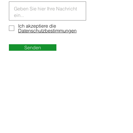
Ich akzeptiere die
Datenschutzbestimmungen
Senden
MaxTech GmbH
Schmidhamer Strasse 22
83278 Traunstein