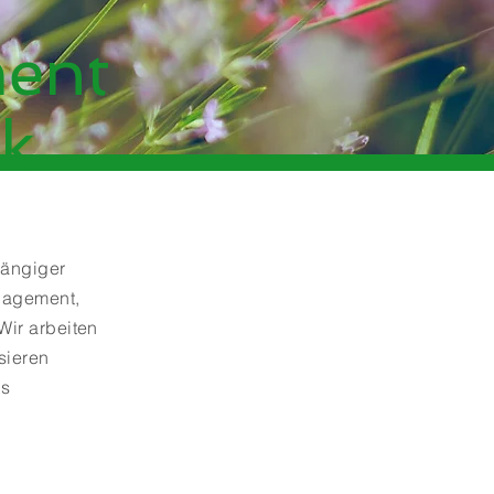
ent
k
hängiger
nagement,
Wir arbeiten
sieren
ns