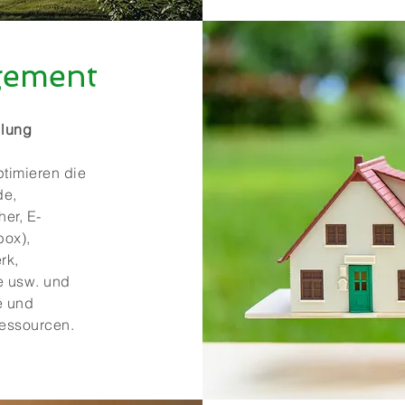
gement
ilung
timieren die
de,
er, E-
box),
rk,
e usw. und
e und
Ressourcen.